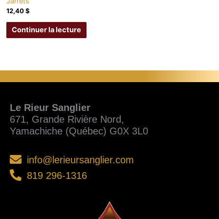
Jarrets
12,40
$
Continuer la lecture
Le Rieur Sanglier
671, Grande Rivière Nord,
Yamachiche (Québec) G0X 3L0
info@lerieursanglier.com
819 296-1316