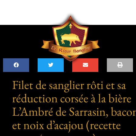
Filet de sanglier rôti et sa
réduction corsée à la bière
L’Ambré de Sarrasin, baco
et noix d’acajou (recette